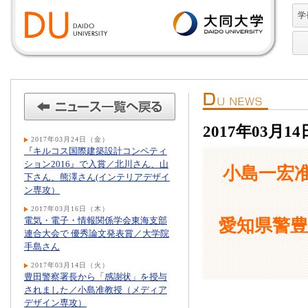
学
2017年03月1
2017年03月24日（金）
『キルコス国際建築設計コンペティ
ション2016』で入賞／北川さん、山
小島一宏准
下さん、熊澤さん(インテリアデザイ
ン専攻）
2017年03月16日（木）
電気・電子・情報関係学会東海支部
愛知県警
連合大会で 優秀論文発表賞／大学院
手島さん
2017年03月14日（火）
豊田警察署長から「感謝状」を授与
されました／小島准教授（メディア
デザイン専攻）