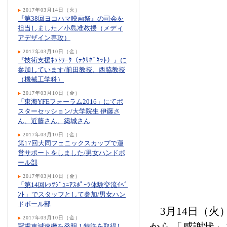
2017年03月14日（火）
『第38回ヨコハマ映画祭』の司会を
担当しました／小島准教授（メディ
アデザイン専攻）
2017年03月10日（金）
『技術支援ﾈｯﾄﾜｰｸ（ﾃｸｻﾎﾟﾈｯﾄ）』に
参加しています/前田教授、西脇教授
（機械工学科）
2017年03月10日（金）
「東海YFEフォーラム2016」にてポ
スターセッション/大学院生 伊藤さ
ん、近藤さん、築城さん
2017年03月10日（金）
第17回大同フェニックスカップで運
営サポートをしました/男女ハンドボ
ール部
2017年03月10日（金）
「第14回ﾚｯﾂｼﾞｭﾆｱｽﾎﾟｰﾂ体験交流ｲﾍﾞ
ﾝﾄ」でスタッフとして参加/男女ハン
ドボール部
3月14日（火
2017年03月10日（金）
冠歯車減速機を発明！特許を取得し