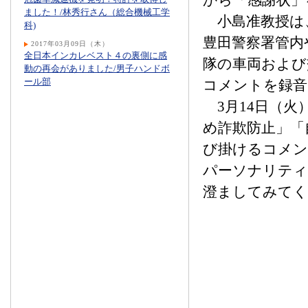
から「感謝状」
ました！/林秀行さん（総合機械工学
小島准教授は
科)
豊田警察署管内
2017年03月09日（木）
全日本インカレベスト４の裏側に感
隊の車両および
動の再会がありました/男子ハンドボ
ール部
コメントを録音
3月14日（火
め詐欺防止」「
び掛けるコメン
パーソナリティ
澄ましてみてく