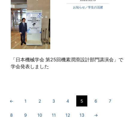
お知らせ／学生の活躍
「日本機械学会 第25回機素潤滑設計部門講演会」で
学会発表しました
←
1
2
3
4
5
6
7
8
9
10
11
12
13
→