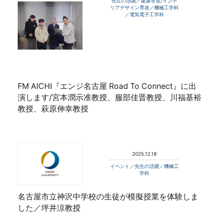
先生の活躍／建築専攻/インテ
リアデザイン専攻／機械工学科
／電気電子工学科
FM AICHI『エンジ名古屋 Road To Connect』に出
演します/宮本潤示准教授、服部佳晋教授、川福基裕
教授、萩原伸幸教授
2025.12.18
イベント／先生の活躍／機械工
学科
名古屋市立神沢中学校の生徒が模擬授業を体験しま
した／坪井涼教授